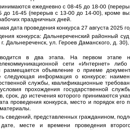
инимаются ежедневно с 08-45 до 18-00 (перерыв
45 до 16-45 (перерыв с 13-00 до 14-00), кроме в
рабочих праздничных дней.
ая дата проведения конкурса
27 августа 2025 го
ения конкурса:
Дальнереченский районный суд
г. Дальнереченск, ул. Героев Даманского, д. 30)
оводится в два этапа. На первом этапе 
елекоммуникационной сети «Интернет» либо
и размещается объявление о приеме документ
же следующая информация о конкурсе: наимен
рственной службы, квалификационные требова
 условия прохождения государственной служб
, срок, до истечения которого принимаются ук
та проведения конкурса, место и порядок его 
материалы.
ь сведений, представленных гражданином, подл
дате, месте и времени проведения второго