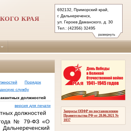
692132, Приморский край,
г. Дальнереченск,
КОГО КРАЯ
ул. Героев Даманского, д. 30
Тел.: (42356) 32495
dalnerechensky.prm@sudrf.ru
развернуть
лжностей
Порядок
данскую службу
вакантных должностей
версия для печати
Запросы ОПФР по постановлению
тных должностей
Правительства РФ от 28.06.2021 №
1037
 года № 79-ФЗ «О
 Дальнереченский