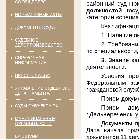
СООБЩЕСТВО
районный суд При
должностей
госу
НОРМАТИВНЫЕ АКТЫ
категории «специ
Квалификаци
ДОКУМЕНТЫ СУДА
1. Наличие о
СУДЕБНОЕ
2. Требовани
ДЕЛОПРОИЗВОДСТВО
по специальности,
СПРАВОЧНАЯ
3. Знание з
ИНФОРМАЦИЯ
деятельности.
Условия про
ПРЕСС-СЛУЖБА
Федеральным за
УПРАВЛЕНИЕ СУДЕБНОГО
гражданской служ
ДЕПАРТАМЕНТА
Прием докум
СУДЫ СУБЪЕКТА РФ
Прием док
г.Дальнереченск, у
МУНИЦИПАЛЬНЫЕ
Документы п
ОРГАНЫ ВЛАСТИ
Дата начала при
ВАКАНСИИ
документов 11 авг