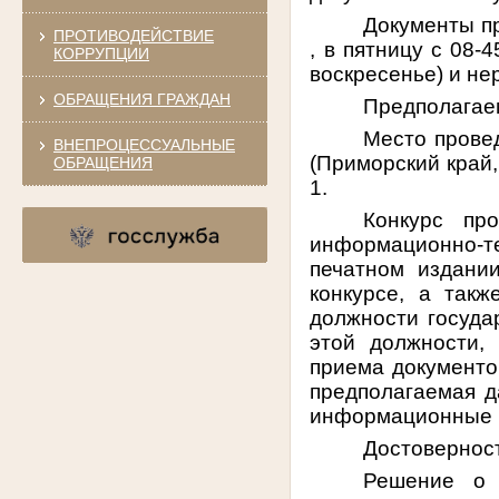
Документы пр
ПРОТИВОДЕЙСТВИЕ
, в пятницу с 08-
КОРРУПЦИИ
воскресенье) и не
ОБРАЩЕНИЯ ГРАЖДАН
Предполагаем
Место провед
ВНЕПРОЦЕССУАЛЬНЫЕ
(Приморский край, 
ОБРАЩЕНИЯ
1.
Конкурс пр
информационно-т
печатном издани
конкурсе, а так
должности госуда
этой должности,
приема документов
предполагаемая да
информационные 
Достоверност
Решение о 