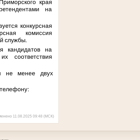
Приморского края
ретендентами на
зуется конкурсная
рсная комиссия
й службы.
ня кандидатов на
их соответствия
ии не менее двух
 телефону:
менено 11.08.2025 09:48 (МСК)