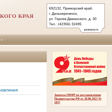
692132, Приморский край,
г. Дальнереченск,
КОГО КРАЯ
ул. Героев Даманского, д. 30
Тел.: (42356) 32495
dalnerechensky.prm@sudrf.ru
развернуть
новления
Запросы ОПФР по постановлению
Правительства РФ от 28.06.2021 №
1037