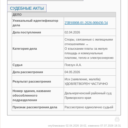
СУДЕБНЫЕ АКТЫ
ДЕЛО
Уникальный идентификатор
25RS0008-01-2026-000430-54
дела
Дата поступления
02.04.2026
Споры, связанные с жилищными
отношениями →
Категория дела
О взыскании платы за жилую
площадь и коммунальные
платежи, тепло и электроэнергию
Судья
Повзун А.А.
Дата рассмотрения
04.05.2026
Иск (заявление, жалоба)
Результат рассмотрения
УДОВЛЕТВОРЕН ЧАСТИЧНО
Номер здания, название
Дальнереченский районный суд
обособленного
Приморского края
подразделения
Признак рассмотрения дела
Рассмотрено единолично судьей
опубликовано 02.04.2026 18:02, изменено 07.07.2026 18:31