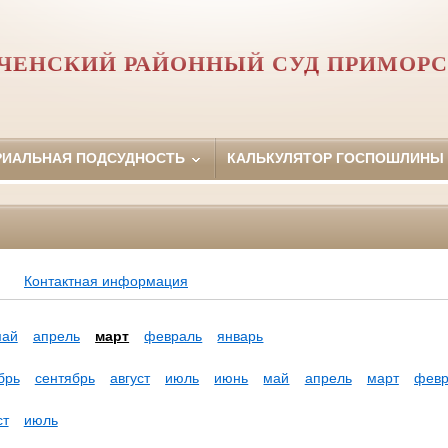
ЧЕНСКИЙ РАЙОННЫЙ СУД ПРИМОРС
РИАЛЬНАЯ ПОДСУДНОСТЬ
КАЛЬКУЛЯТОР ГОСПОШЛИНЫ
Контактная информация
май
апрель
март
февраль
январь
брь
сентябрь
август
июль
июнь
май
апрель
март
февр
ст
июль
а