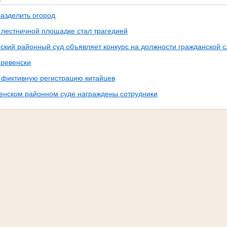
разделить огород
 лестничной площадке стал трагедией
ский районный суд объявляет конкурс на должности гражданской 
еревенски
 фиктивную регистрацию китайцев
енском районном суде награждены сотрудники