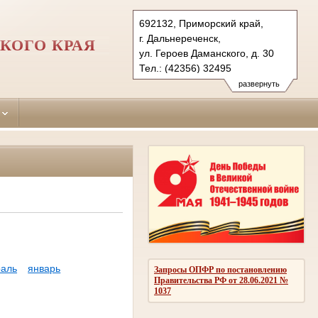
692132, Приморский край,
г. Дальнереченск,
КОГО КРАЯ
ул. Героев Даманского, д. 30
Тел.: (42356) 32495
dalnerechensky.prm@sudrf.ru
развернуть
аль
январь
Запросы ОПФР по постановлению
Правительства РФ от 28.06.2021 №
1037