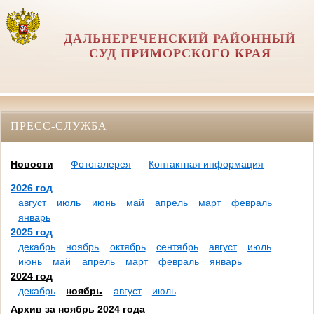
ДАЛЬНЕРЕЧЕНСКИЙ РАЙОННЫЙ
СУД ПРИМОРСКОГО КРАЯ
ПРЕСС-СЛУЖБА
Новости
Фотогалерея
Контактная информация
2026 год
август
июль
июнь
май
апрель
март
февраль
январь
2025 год
декабрь
ноябрь
октябрь
сентябрь
август
июль
июнь
май
апрель
март
февраль
январь
2024 год
декабрь
ноябрь
август
июль
Архив за ноябрь 2024 года