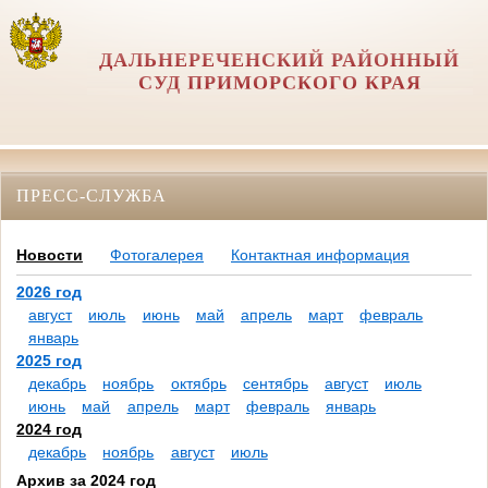
ДАЛЬНЕРЕЧЕНСКИЙ РАЙОННЫЙ
СУД ПРИМОРСКОГО КРАЯ
ПРЕСС-СЛУЖБА
Новости
Фотогалерея
Контактная информация
2026 год
август
июль
июнь
май
апрель
март
февраль
январь
2025 год
декабрь
ноябрь
октябрь
сентябрь
август
июль
июнь
май
апрель
март
февраль
январь
2024 год
декабрь
ноябрь
август
июль
Архив за 2024 год