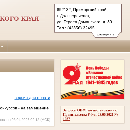
692132, Приморский край,
г. Дальнереченск,
КОГО КРАЯ
ул. Героев Даманского, д. 30
Тел.: (42356) 32495
dalnerechensky.prm@sudrf.ru
развернуть
версия для печати
онкурсов - на замещение
Запросы ОПФР по постановлению
Правительства РФ от 28.06.2021 №
1037
ковано 08.04.2026 02:18 (МСК)