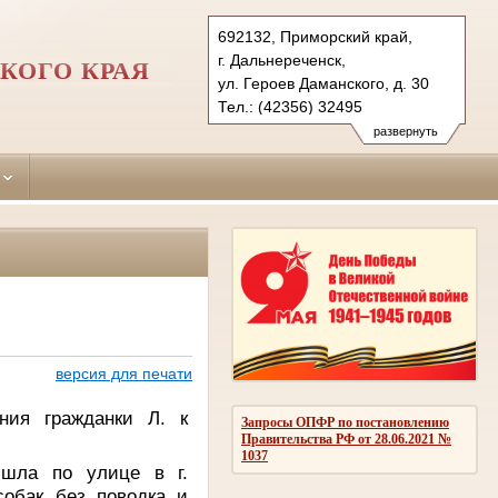
692132, Приморский край,
г. Дальнереченск,
КОГО КРАЯ
ул. Героев Даманского, д. 30
Тел.: (42356) 32495
dalnerechensky.prm@sudrf.ru
развернуть
версия для печати
ния гражданки Л. к
Запросы ОПФР по постановлению
Правительства РФ от 28.06.2021 №
1037
 шла по улице в г.
собак без поводка и