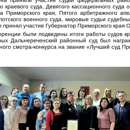
она приняли участие судьи федеральных райо
о краевого суда, Девятого кассационного суда
а Приморского края, Пятого арбитражного апе
отского военного суда, мировые судьи судебны
 принял участие Губернатор Приморского края О
ренции были подведены итоги работы судов кра
орых Дальнереченский районный суд был награ
ого смотра-конкурса на звание «Лучший суд Пр