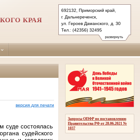
692132, Приморский край,
г. Дальнереченск,
КОГО КРАЯ
ул. Героев Даманского, д. 30
Тел.: (42356) 32495
dalnerechensky.prm@sudrf.ru
развернуть
версия для печати
Запросы ОПФР по постановлению
Правительства РФ от 28.06.2021 №
ом суде состоялась
1037
ргана судейского