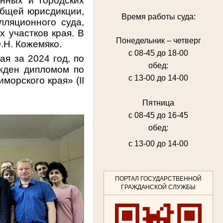
нных и городских
 общей юрисдикции,
Время работы суда:
лляционного суда,
х участков края. В
Понедельник – четверг
.Н. Кожемяко.
с 08-45 до 18-00
я за 2024 год, по
обед:
жден дипломом по
с 13-00 до 14-00
иморского края» (
II
Пятница
с 08-45 до 16-45
обед:
с 13-00 до 14-00
ПОРТАЛ ГОСУДАРСТВЕННОЙ
ГРАЖДАНСКОЙ СЛУЖБЫ