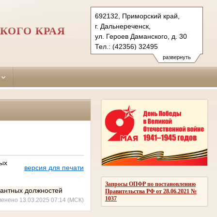
692132, Приморский край,
г. Дальнереченск,
КОГО КРАЯ
ул. Героев Даманского, д. 30
Тел.: (42356) 32495
dalnerechensky.prm@sudrf.ru
развернуть
ных
версия для печати
Запросы ОПФР по постановлению
антных должностей
Правительства РФ от 28.06.2021 №
1037
менено 13.03.2025 07:14 (МСК)