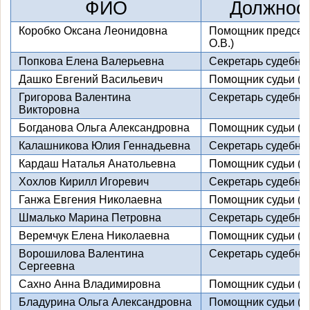
ФИО
Должност
Коробко Оксана Леонидовна
Помощник председа
О.В.)
Попкова Елена Валерьевна
Секретарь судебно
Дашко Евгений Васильевич
Помощник судьи (Ко
Григорова Валентина
Секретарь судебно
Викторовна
Богданова Ольга Александровна
Помощник судьи (Ту
Калашникова Юлия Геннадьевна
Секретарь судебно
Кардаш Наталья Анатольевна
Помощник судьи (Б
Хохлов Кирилл Игоревич
Секретарь судебно
Ганжа Евгения Николаевна
Помощник судьи (По
Шмалько Марина Петровна
Секретарь судебно
Веремчук Елена Николаевна
Помощник судьи (Ц
Ворошилова Валентина
Секретарь судебно
Сергеевна
Сахно Анна Владимировна
Помощник судьи (Лу
Бладурина Ольга Александровна
Помощник судьи (Л